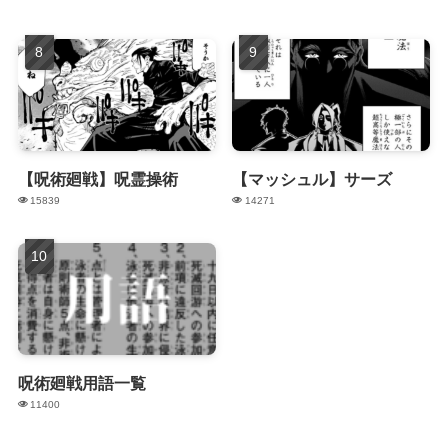
【呪術廻戦】呪霊操術
【マッシュル】サーズ
15839
14271
呪術廻戦用語一覧
11400