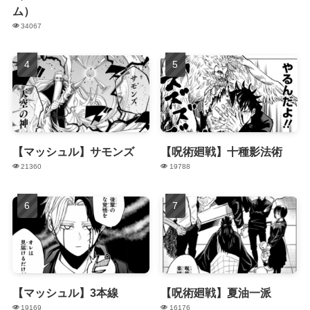
ム）
34067
【マッシュル】サモンズ
【呪術廻戦】十種影法術
21360
19788
【マッシュル】3本線
【呪術廻戦】夏油一派
19169
16176