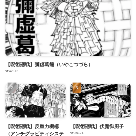
【呪術廻戦】彌虚葛籠（いやこつづら）
42872
【呪術廻戦】反重力機構
【呪術廻戦】伏魔御廚子
（アンチグラビティシステ
25124