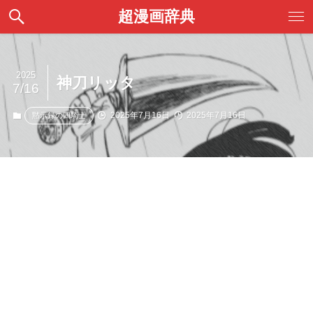
超漫画辞典
2025
神刀リッタ
7/16
2025年7月16日
2025年7月16日
黙示録の四騎士