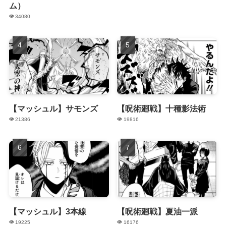
ム）
34080
【マッシュル】サモンズ
【呪術廻戦】十種影法術
21386
19816
【マッシュル】3本線
【呪術廻戦】夏油一派
19225
16176