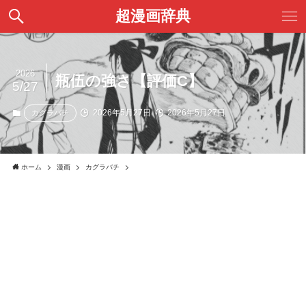
超漫画辞典
2026
瓶伍の強さ【評価C】
5/27
2026年5月27日
2026年5月27日
カグラバチ
ホーム
漫画
カグラバチ