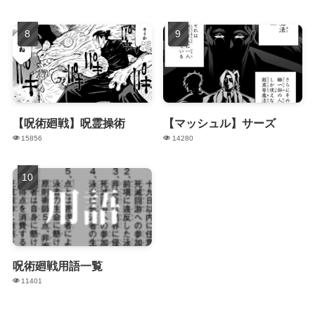
【呪術廻戦】呪霊操術
【マッシュル】サーズ
15856
14280
呪術廻戦用語一覧
11401