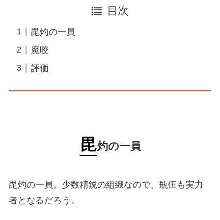
目次
毘灼の一員
魔咬
評価
毘
灼の一員
毘灼の一員。少数精鋭の組織なので、瓶伍も実力
者となるだろう。