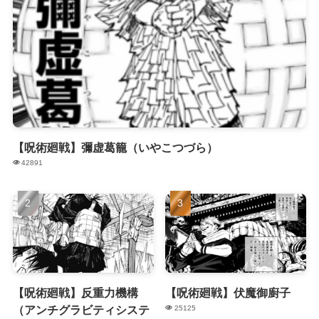
【呪術廻戦】彌虚葛籠（いやこつづら）
42891
【呪術廻戦】反重力機構
【呪術廻戦】伏魔御廚子
（アンチグラビティシステ
25125