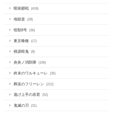
呪術廻戦
(419)
地獄楽
(28)
怪獣8号
(36)
東京喰種
(17)
桃源暗鬼
(9)
炎炎ノ消防隊
(106)
終末のワルキューレ
(35)
葬送のフリーレン
(212)
逃げ上手の若君
(52)
鬼滅の刃
(31)