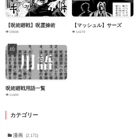
【呪術廻戦】呪霊操術
【マッシュル】サーズ
15838
14270
呪術廻戦用語一覧
11400
カテゴリー
漫画
(2,171)