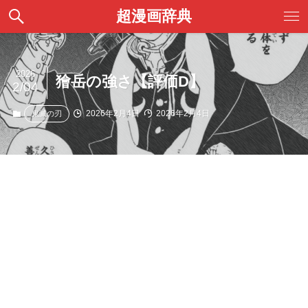
超漫画辞典
2026
獪岳の強さ【評価D】
2/04
2026年2月4日
2026年2月4日
鬼滅の刃