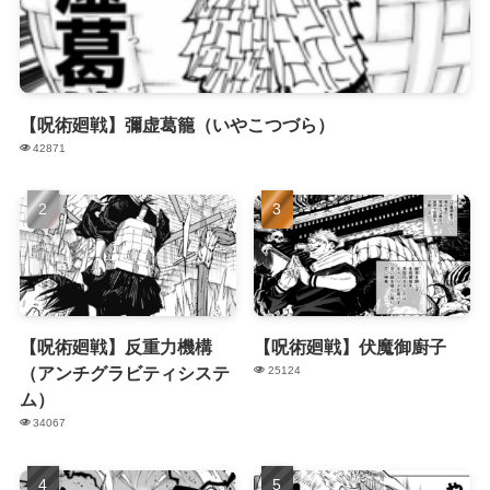
【呪術廻戦】彌虚葛籠（いやこつづら）
42871
【呪術廻戦】反重力機構
【呪術廻戦】伏魔御廚子
（アンチグラビティシステ
25124
ム）
34067