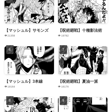
【マッシュル】サモンズ
【呪術廻戦】十種影法術
21358
19782
【マッシュル】3本線
【呪術廻戦】夏油一派
19164
16176