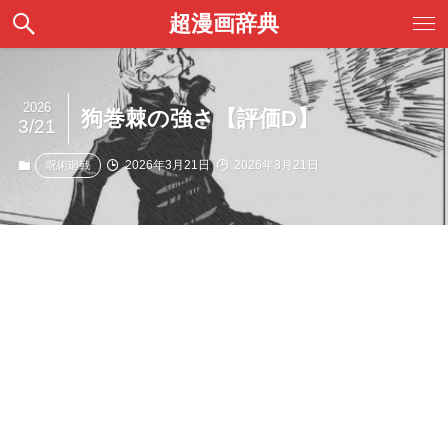
超漫画辞典
2026
狗巻棘の強さ【評価D】
3/21
2026年3月21日
2026年3月21日
呪術廻戦