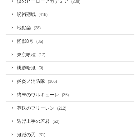
僕のヒーローアカデミア
(208)
呪術廻戦
(419)
地獄楽
(28)
怪獣8号
(36)
東京喰種
(17)
桃源暗鬼
(9)
炎炎ノ消防隊
(106)
終末のワルキューレ
(35)
葬送のフリーレン
(212)
逃げ上手の若君
(52)
鬼滅の刃
(31)