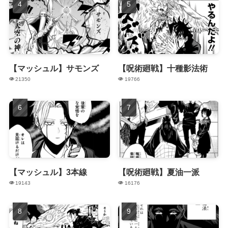
【マッシュル】サモンズ
【呪術廻戦】十種影法術
21350
19766
【マッシュル】3本線
【呪術廻戦】夏油一派
19143
16176