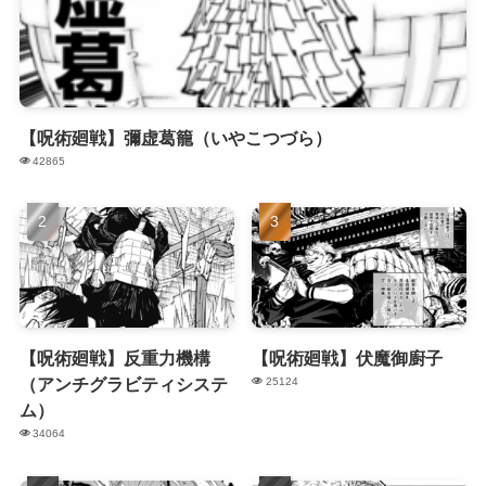
【呪術廻戦】彌虚葛籠（いやこつづら）
42865
【呪術廻戦】反重力機構
【呪術廻戦】伏魔御廚子
（アンチグラビティシステ
25124
ム）
34064