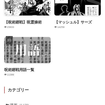
【呪術廻戦】呪霊操術
【マッシュル】サーズ
15833
14259
呪術廻戦用語一覧
11399
カテゴリー
漫画