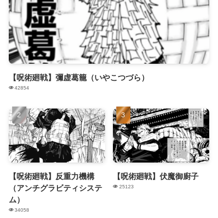
【呪術廻戦】彌虚葛籠（いやこつづら）
42854
【呪術廻戦】反重力機構
【呪術廻戦】伏魔御廚子
（アンチグラビティシステ
25123
ム）
34058