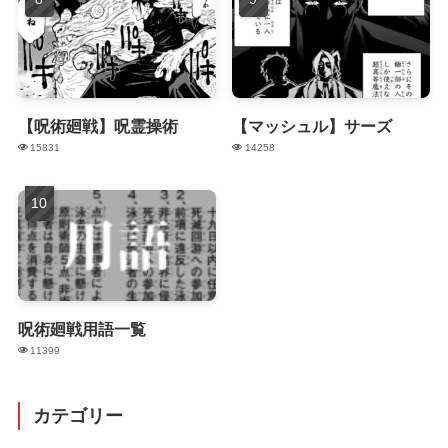
【呪術廻戦】呪霊操術
【マッシュル】サーズ
15831
14258
呪術廻戦用語一覧
11399
カテゴリー