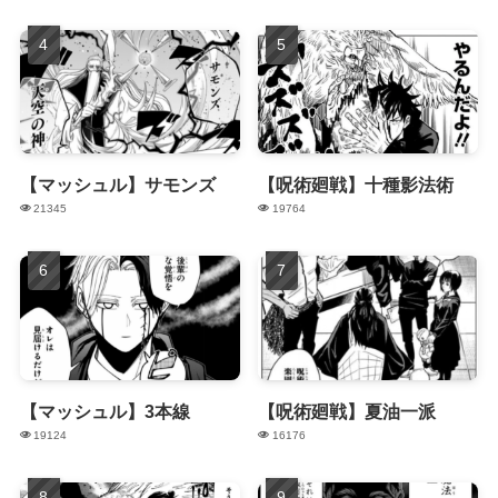
【マッシュル】サモンズ
【呪術廻戦】十種影法術
21345
19764
【マッシュル】3本線
【呪術廻戦】夏油一派
19124
16176