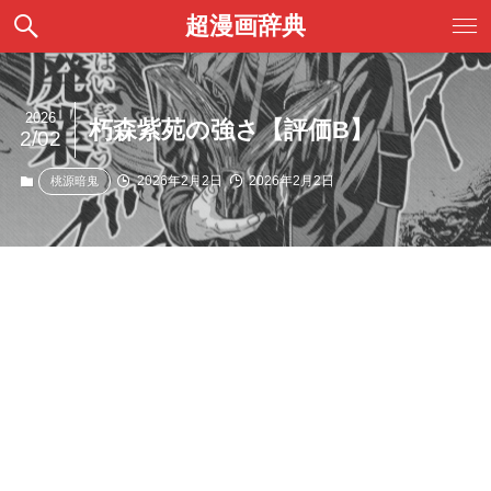
超漫画辞典
2026
朽森紫苑の強さ【評価B】
2/02
2026年2月2日
2026年2月2日
桃源暗鬼