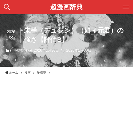
超漫画辞典
朱槿（ヂュジン）（如ィ元君）の
2026
1/30
強さ【評価B】
2026年1月30日
2026年1月30日
地獄楽
ホーム
漫画
地獄楽