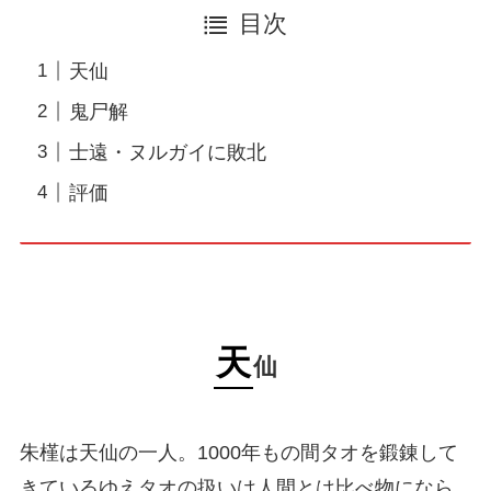
目次
天仙
鬼尸解
士遠・ヌルガイに敗北
評価
天
仙
朱槿は天仙の一人。1000年もの間タオを鍛錬して
きているゆえタオの扱いは人間とは比べ物になら