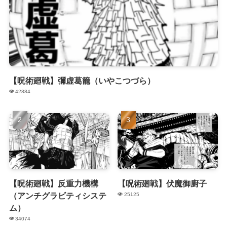
【呪術廻戦】彌虚葛籠（いやこつづら）
42884
【呪術廻戦】反重力機構
【呪術廻戦】伏魔御廚子
（アンチグラビティシステ
25125
ム）
34074