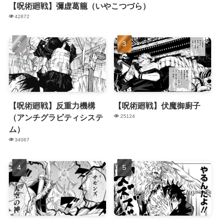
【呪術廻戦】彌虚葛籠（いやこつづら）
42872
【呪術廻戦】反重力機構
【呪術廻戦】伏魔御廚子
（アンチグラビティシステ
25124
ム）
34067