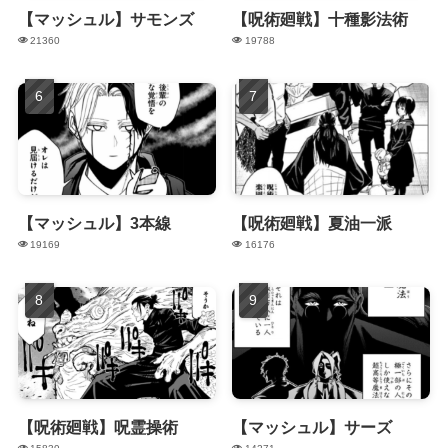
【マッシュル】サモンズ
【呪術廻戦】十種影法術
21360
19788
【マッシュル】3本線
【呪術廻戦】夏油一派
19169
16176
【呪術廻戦】呪霊操術
【マッシュル】サーズ