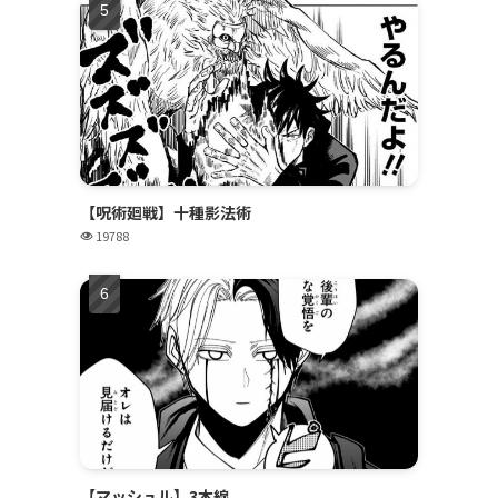
【呪術廻戦】十種影法術
19788
【マッシュル】3本線