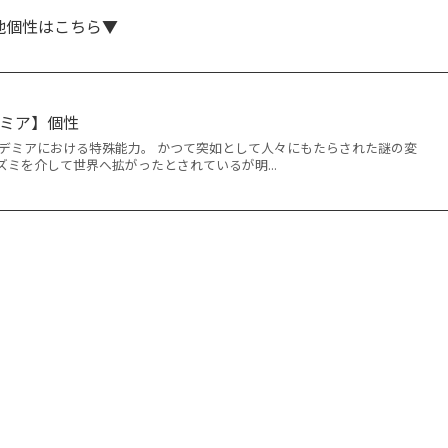
他個性はこちら▼
ミア】個性
カデミアにおける特殊能力。 かつて突如として人々にもたらされた謎の変
ミを介して世界へ拡がったとされているが明...