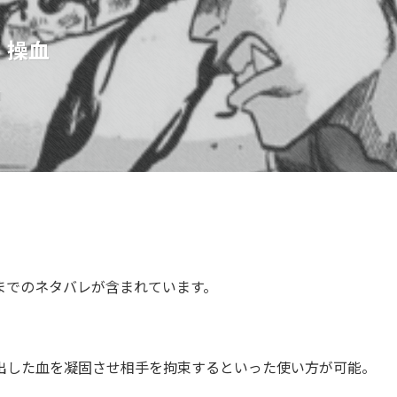
】操血
日
までのネタバレが含まれています。
出した血を凝固させ相手を拘束するといった使い方が可能。