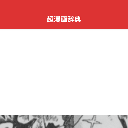
超漫画辞典