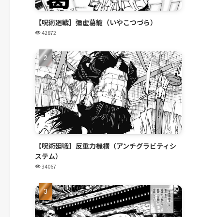
【呪術廻戦】彌虚葛籠（いやこつづら）
42872
【呪術廻戦】反重力機構（アンチグラビティシ
ステム）
34067