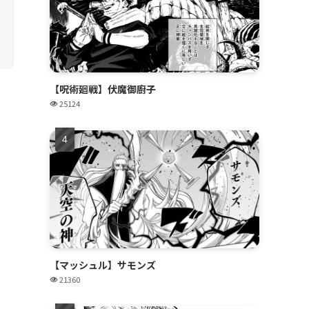
【呪術廻戦】伏魔御廚子
25124
【マッシュル】サモンズ
21360