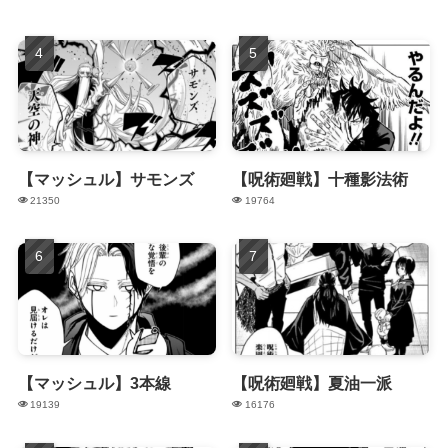
【マッシュル】サモンズ
【呪術廻戦】十種影法術
21350
19764
【マッシュル】3本線
【呪術廻戦】夏油一派
19139
16176