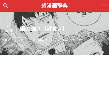
超漫画辞典
2026
幽の強さ【評価A】
5/26
2026年2月1日
2026年5月26日
カグラバチ