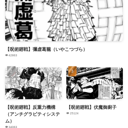
【呪術廻戦】彌虚葛籠（いやこつづら）
42863
【呪術廻戦】反重力機構
【呪術廻戦】伏魔御廚子
（アンチグラビティシステ
25124
ム）
34063