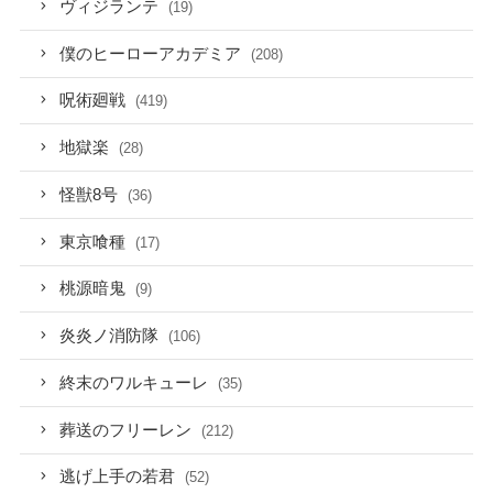
ヴィジランテ
(19)
僕のヒーローアカデミア
(208)
呪術廻戦
(419)
地獄楽
(28)
怪獣8号
(36)
東京喰種
(17)
桃源暗鬼
(9)
炎炎ノ消防隊
(106)
終末のワルキューレ
(35)
葬送のフリーレン
(212)
逃げ上手の若君
(52)