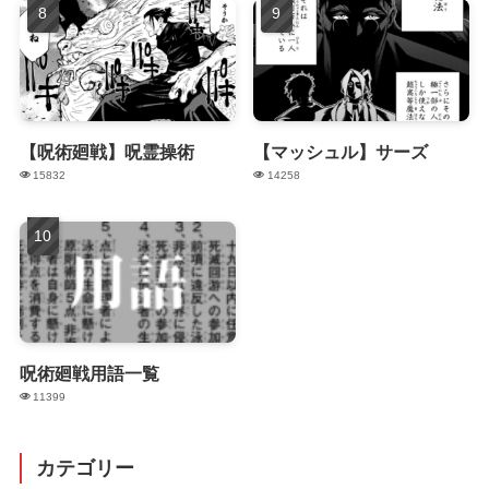
【呪術廻戦】呪霊操術
【マッシュル】サーズ
15832
14258
呪術廻戦用語一覧
11399
カテゴリー