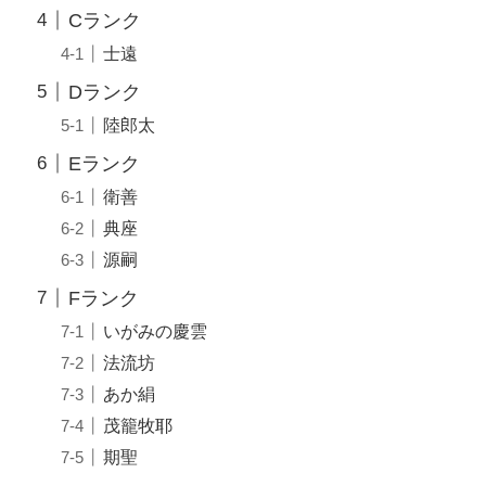
Cランク
士遠
Dランク
陸郎太
Eランク
衛善
典座
源嗣
Fランク
いがみの慶雲
法流坊
あか絹
茂籠牧耶
期聖