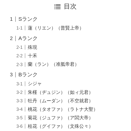
目次
Sランク
蓮（リエン）（普賢上帝）
Aランク
殊現
十禾
蘭（ラン）（准胝帝君）
Bランク
シジャ
朱槿（ヂュジン）（如ィ元君）
牡丹（ムーダン）（不空就君）
桃花（タオファ）（ラトナ大聖）
菊花（ジュファ）（ア閦大帝）
桂花（グイファ）（文殊公々）