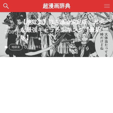
超漫画辞典
【地獄楽】強さ議論決定版、ガチ
2026
な最強キャラランキング【最新
3/08
版】
2026年1月30日
2026年3月8日
地獄楽