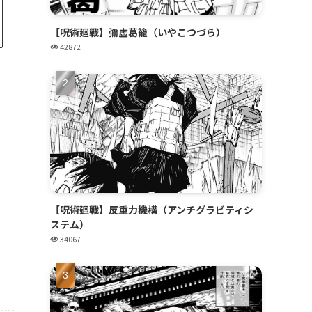
【呪術廻戦】彌虚葛籠（いやこつづら）
42872
【呪術廻戦】反重力機構（アンチグラビティシ
ステム）
34067