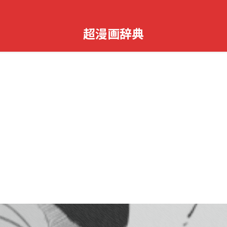
超漫画辞典