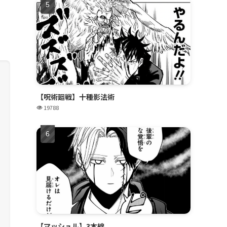
【呪術廻戦】十種影法術
19788
【マッシュル】3本線