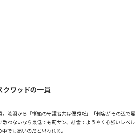
スクワッドの一員
員。漆羽から「慚箱の守護者共は優秀だ」「刺客がその辺で雇
で敵わないなら最低でも薊サン、緋雪でようやく心強いレベル
の中でも高いのだと思われる。