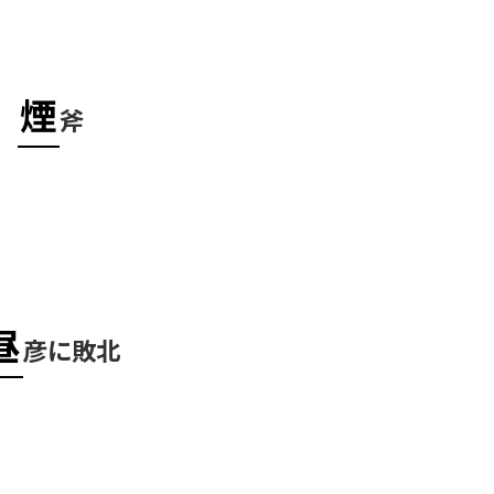
煙
斧
昼
彦に敗北