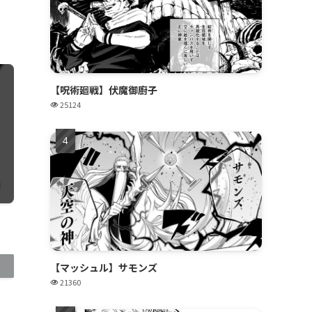
【呪術廻戦】伏魔御廚子
25124
【マッシュル】サモンズ
21360