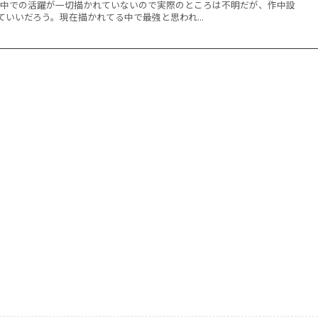
だ作中での活躍が一切描かれていないので実際のところは不明だが、作中設
いいだろう。現在描かれてる中で最強と思われ...