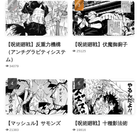
【呪術廻戦】反重力機構
【呪術廻戦】伏魔御廚子
（アンチグラビティシステ
25125
ム）
34079
【マッシュル】サモンズ
【呪術廻戦】十種影法術
21383
19816