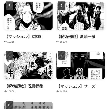
【マッシュル】3本線
【呪術廻戦】夏油一派
19218
16176
【呪術廻戦】呪霊操術
【マッシュル】サーズ
15856
14278