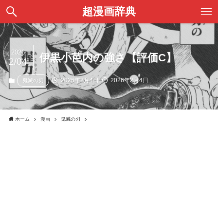
超漫画辞典
2026
伊黒小芭内の強さ【評価C】
2/04
2026年2月4日
2026年2月4日
鬼滅の刃
ホーム
漫画
鬼滅の刃