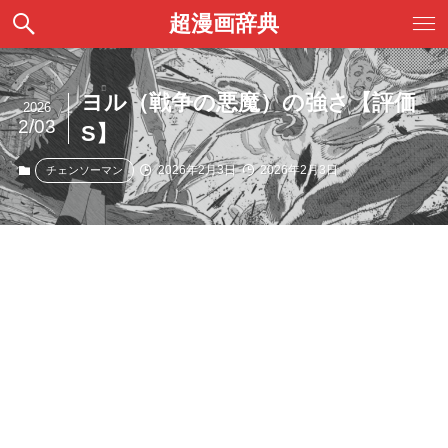
超漫画辞典
ヨル（戦争の悪魔）の強さ【評価
2026
2/03
S】
2026年2月3日
2026年2月3日
チェンソーマン