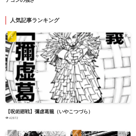
アゴンの強さ
人気記事ランキング
【呪術廻戦】彌虚葛籠（いやこつづら）
42872