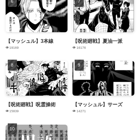
【マッシュル】3本線
【呪術廻戦】夏油一派
19169
16176
【呪術廻戦】呪霊操術
【マッシュル】サーズ
15839
14271