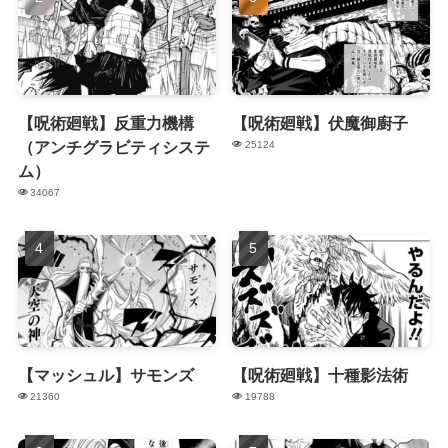
【呪術廻戦】反重力機構
【呪術廻戦】伏魔御廚子
（アンチグラビティシステ
25124
ム）
34067
【マッシュル】サモンズ
【呪術廻戦】十種影法術
21360
19788