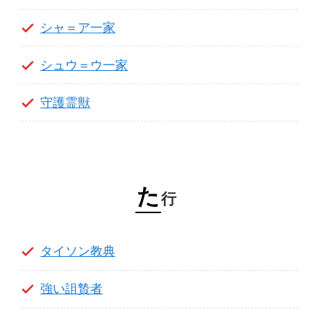
シャ＝ア一家
シュウ＝ウ一家
守護霊獣
た
行
タイソン教典
強い詛贄者