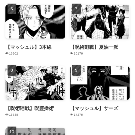
【マッシュル】3本線
【呪術廻戦】夏油一派
19202
16176
【呪術廻戦】呪霊操術
【マッシュル】サーズ
15848
14276