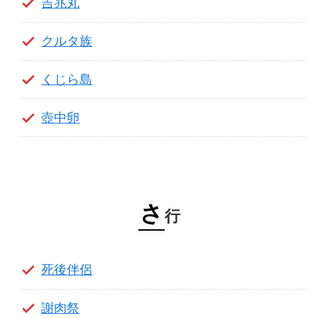
吉兆丸
クルタ族
くじら島
壺中卵
さ
行
死後伴侶
謝肉祭