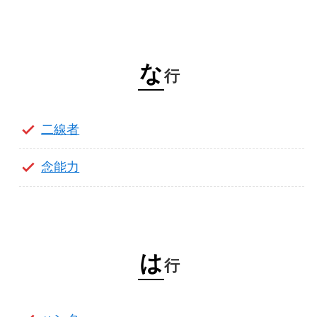
な
行
二線者
念能力
は
行