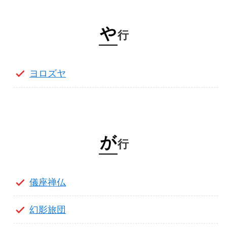
や
行
ヨロズヤ
が
行
儀座禅仏
幻影旅団