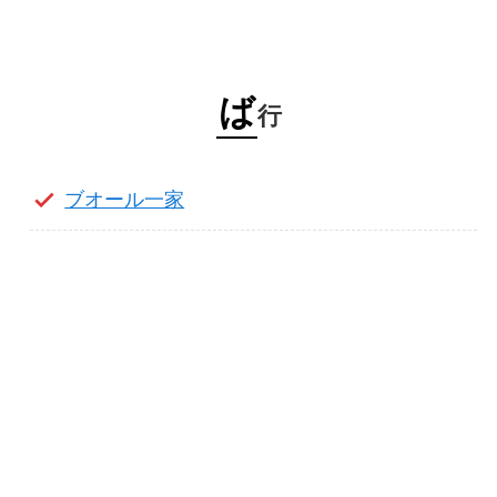
ば
行
ブオール一家