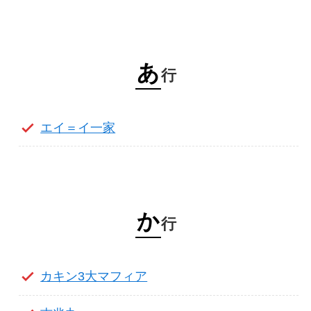
あ
行
エイ＝イ一家
か
行
カキン3大マフィア