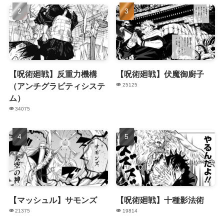
【呪術廻戦】反重力機構
【呪術廻戦】伏魔御廚子
（アンチグラビティシステ
25125
ム）
34075
【マッシュル】サモンズ
【呪術廻戦】十種影法術
21375
19814