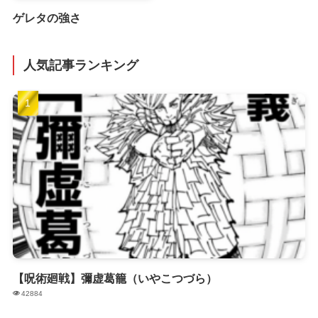
ゲレタの強さ
人気記事ランキング
【呪術廻戦】彌虚葛籠（いやこつづら）
42884