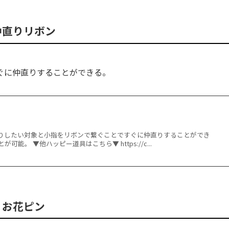
仲直りリボン
ぐに仲直りすることができる。
りしたい対象と小指をリボンで繋ぐことですぐに仲直りすることができ
能。 ▼他ハッピー道具はこちら▼ https://c...
お花ピン