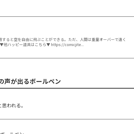
用すると空を自由に飛ぶことができる。ただ、人間は重量オーバーで遠く
ピー道具はこちら▼ https://comicjite...
の声が出るボールペン
と思われる。
るボールペン