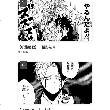
【呪術廻戦】十種影法術
19816
【マッシュル】3本線