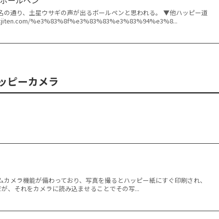
名の通り、土星ウサギの声が出るボールペンと思われる。 ▼他ハッピー道
cjiten.com/%e3%83%8f%e3%83%83%e3%83%94%e3%8...
ッピーカメラ
ムカメラ機能が備わっており、写真を撮るとハッピー紙にすぐ印刷され、
が、それをカメラに読み込ませることでその写...