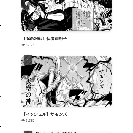
【呪術廻戦】伏魔御廚子
25125
【マッシュル】サモンズ
21381