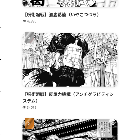
【呪術廻戦】彌虚葛籠（いやこつづら）
42886
【呪術廻戦】反重力機構（アンチグラビティシ
ステム）
34078