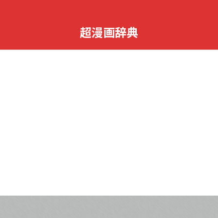
超漫画辞典