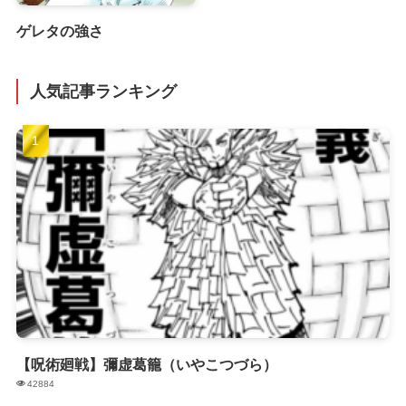
ゲレタの強さ
人気記事ランキング
【呪術廻戦】彌虚葛籠（いやこつづら）
42884