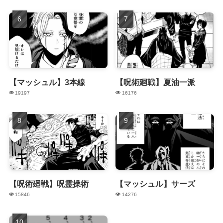
【マッシュル】3本線
【呪術廻戦】夏油一派
19197
16176
【呪術廻戦】呪霊操術
【マッシュル】サーズ
15846
14276