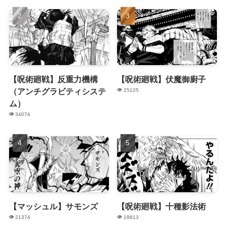
【呪術廻戦】反重力機構
【呪術廻戦】伏魔御廚子
（アンチグラビティシステ
25125
ム）
34074
【マッシュル】サモンズ
【呪術廻戦】十種影法術
21374
19813