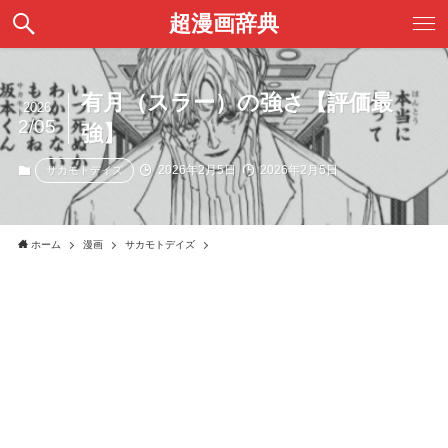
超漫画辞典
有月（スラー）の強さ【評価最
2026
2/05
強】
2026年2月5日
2026年2月5日
サカモトデイズ
ホーム
漫画
サカモトデイズ