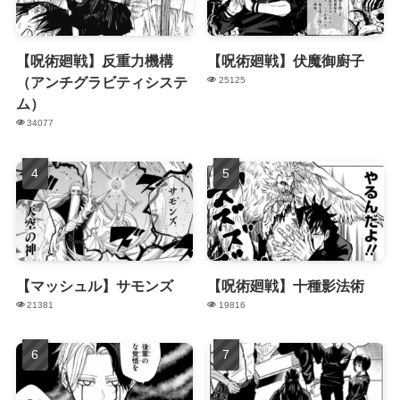
【呪術廻戦】反重力機構
【呪術廻戦】伏魔御廚子
（アンチグラビティシステ
25125
ム）
34077
【マッシュル】サモンズ
【呪術廻戦】十種影法術
21381
19816