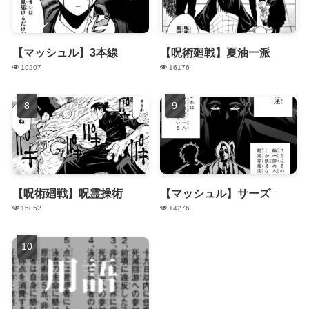
【マッシュル】3本線
【呪術廻戦】夏油一派
19207
16176
【呪術廻戦】呪霊操術
【マッシュル】サーズ
15852
14276