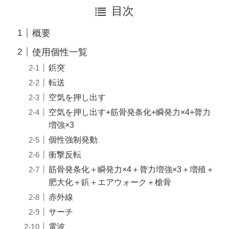
目次
概要
使用個性一覧
鋲突
転送
空気を押し出す
空気を押し出す+筋骨発条化+瞬発力×4+膂力
増強×3
個性強制発動
衝撃反転
筋骨発条化＋瞬発力×4＋膂力増強×3＋増殖＋
肥大化＋鋲＋エアウォーク＋槍骨
赤外線
サーチ
電波