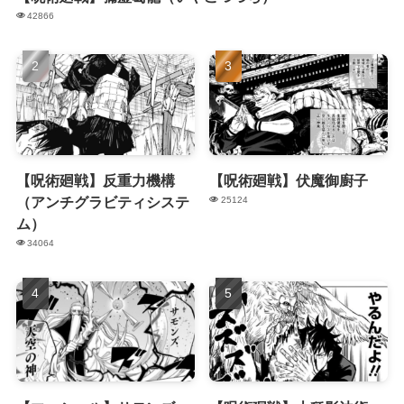
42866
【呪術廻戦】反重力機構
【呪術廻戦】伏魔御廚子
（アンチグラビティシステ
25124
ム）
34064