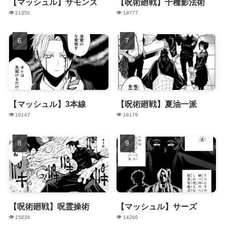
【マッシュル】サモンズ
【呪術廻戦】十種影法術
21350
19777
【マッシュル】3本線
【呪術廻戦】夏油一派
19147
16176
【呪術廻戦】呪霊操術
【マッシュル】サーズ
15834
14260