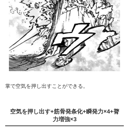
掌で空気を押し出すことができる。
空気を押し出す+筋骨発条化+瞬発力×4+膂
力増強×3