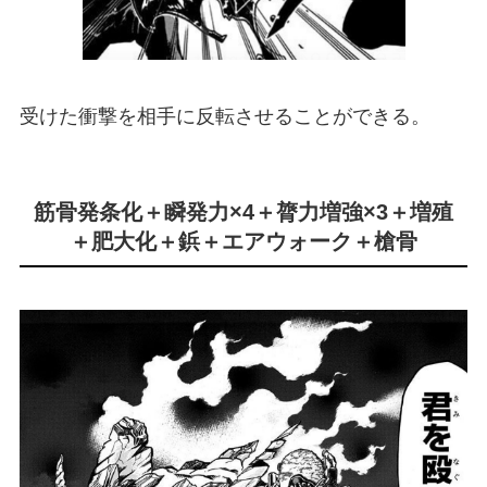
受けた衝撃を相手に反転させることができる。
筋骨発条化＋瞬発力×4＋膂力増強×3＋増殖
＋肥大化＋鋲＋エアウォーク＋槍骨