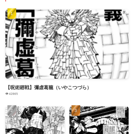
【呪術廻戦】彌虚葛籠（いやこつづら）
42865