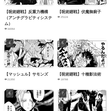
【呪術廻戦】反重力機構
【呪術廻戦】伏魔御廚子
（アンチグラビティシステ
25124
ム）
34064
【マッシュル】サモンズ
【呪術廻戦】十種影法術
21350
19766