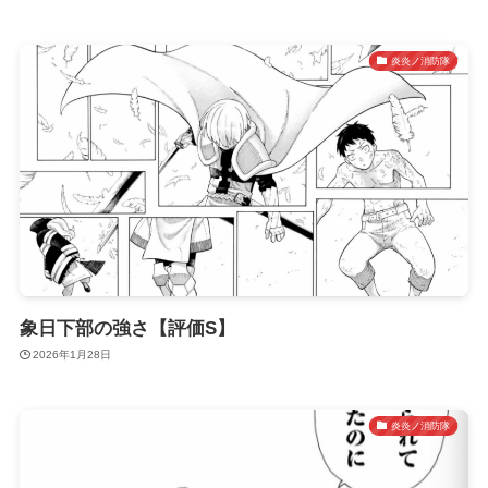
炎炎ノ消防隊
象日下部の強さ【評価S】
2026年1月28日
炎炎ノ消防隊