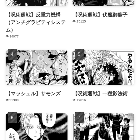
【呪術廻戦】反重力機構
【呪術廻戦】伏魔御廚子
（アンチグラビティシステ
25125
ム）
34077
【マッシュル】サモンズ
【呪術廻戦】十種影法術
21380
19816