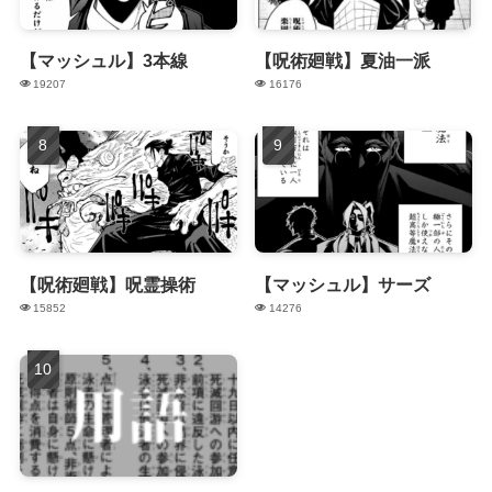
【マッシュル】3本線
【呪術廻戦】夏油一派
19207
16176
【呪術廻戦】呪霊操術
【マッシュル】サーズ
15852
14276