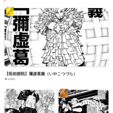
【呪術廻戦】彌虚葛籠（いやこつづら）
42886