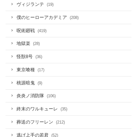
ヴィジランテ
(19)
僕のヒーローアカデミア
(208)
呪術廻戦
(419)
地獄楽
(28)
怪獣8号
(36)
東京喰種
(17)
桃源暗鬼
(9)
炎炎ノ消防隊
(106)
終末のワルキューレ
(35)
葬送のフリーレン
(212)
逃げ上手の若君
(52)