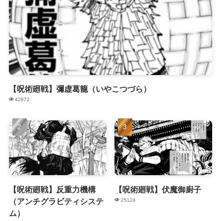
【呪術廻戦】彌虚葛籠（いやこつづら）
42872
【呪術廻戦】反重力機構
【呪術廻戦】伏魔御廚子
（アンチグラビティシステ
25124
ム）