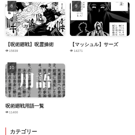
【呪術廻戦】呪霊操術
【マッシュル】サーズ
15839
14271
呪術廻戦用語一覧
11400
カテゴリー