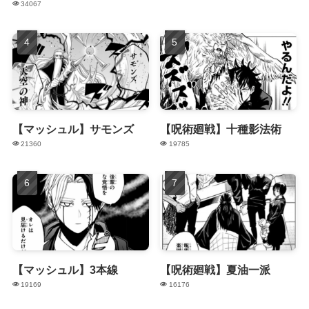
34067
【マッシュル】サモンズ
【呪術廻戦】十種影法術
21360
19785
【マッシュル】3本線
【呪術廻戦】夏油一派
19169
16176