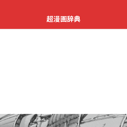
超漫画辞典