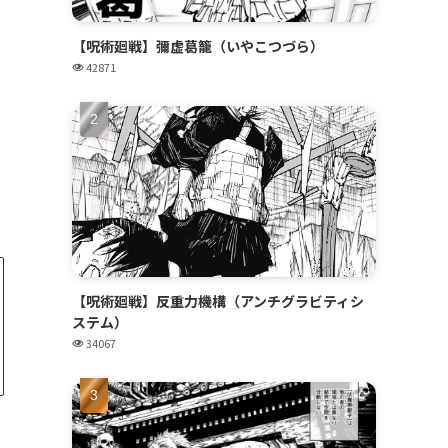
【呪術廻戦】彌虚葛籠（いやこつづら）
42871
【呪術廻戦】反重力機構（アンチグラビティシ
ステム）
34067