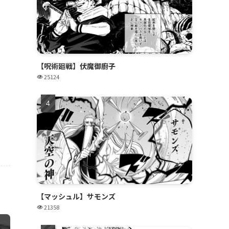
【呪術廻戦】伏魔御廚子
25124
【マッシュル】サモンズ
21358