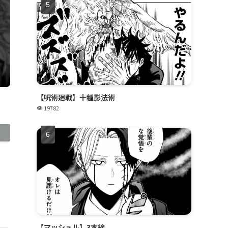
【呪術廻戦】十種影法術
19782
【マッシュル】3本線