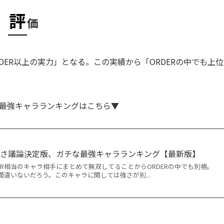
評
価
ER以上の実力」となる。この実績から「ORDERの中でも上位
最強キャラランキングはこちら▼
強さ議論決定版、ガチな最強キャラランキング【最新版】
RDER相当のキャラ相手にまとめて無双してることからORDERの中でも別格。
違いないだろう。このキャラに関しては強さが別...