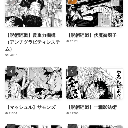
【呪術廻戦】反重力機構
【呪術廻戦】伏魔御廚子
（アンチグラビティシステ
25124
ム）
34067
【マッシュル】サモンズ
【呪術廻戦】十種影法術
21364
19790