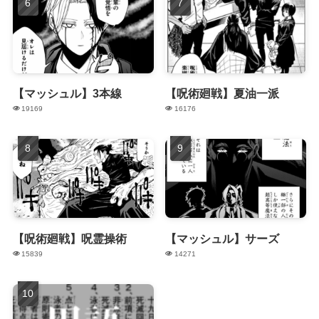
【マッシュル】3本線
【呪術廻戦】夏油一派
19169
16176
【呪術廻戦】呪霊操術
【マッシュル】サーズ
15839
14271