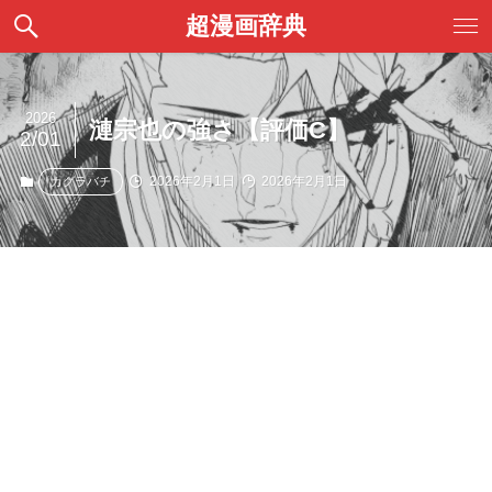
超漫画辞典
2026
漣宗也の強さ【評価C】
2/01
2026年2月1日
2026年2月1日
カグラバチ