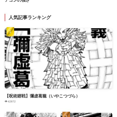
アゴンの強さ
人気記事ランキング
【呪術廻戦】彌虚葛籠（いやこつづら）
42872