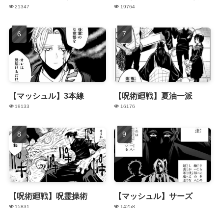
21347
19764
【マッシュル】3本線
【呪術廻戦】夏油一派
19133
16176
【呪術廻戦】呪霊操術
【マッシュル】サーズ
15831
14258