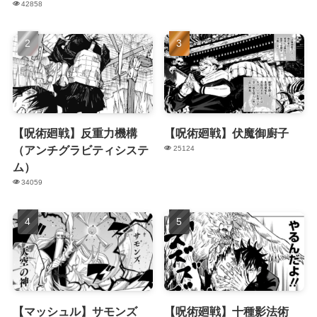
42858
【呪術廻戦】反重力機構
【呪術廻戦】伏魔御廚子
（アンチグラビティシステ
25124
ム）
34059
【マッシュル】サモンズ
【呪術廻戦】十種影法術