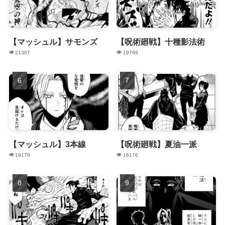
【マッシュル】サモンズ
【呪術廻戦】十種影法術
21367
19799
【マッシュル】3本線
【呪術廻戦】夏油一派
19179
16176