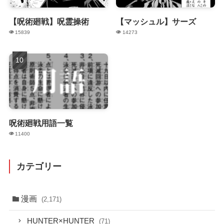
【呪術廻戦】呪霊操術
【マッシュル】サーズ
15839
14273
呪術廻戦用語一覧
11400
カテゴリー
漫画
(2,171)
HUNTER×HUNTER
(71)