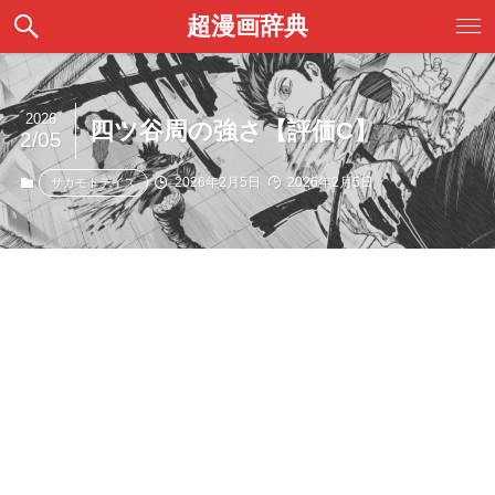
超漫画辞典
2026
四ツ谷周の強さ【評価C】
2/05
2026年2月5日
2026年2月5日
サカモトデイズ