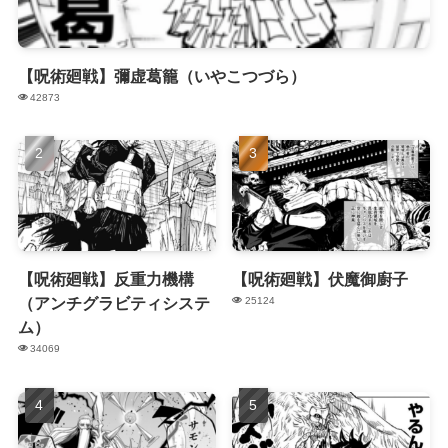
【呪術廻戦】彌虚葛籠（いやこつづら）
42873
【呪術廻戦】反重力機構
【呪術廻戦】伏魔御廚子
（アンチグラビティシステ
25124
ム）
34069