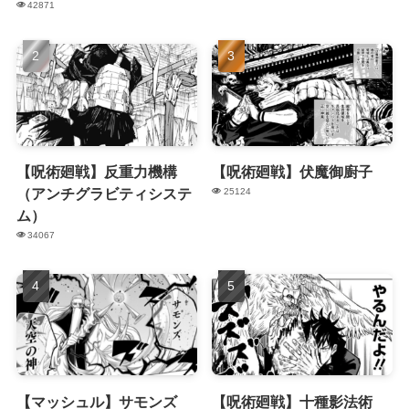
42871
【呪術廻戦】反重力機構
【呪術廻戦】伏魔御廚子
（アンチグラビティシステ
25124
ム）
34067
【マッシュル】サモンズ
【呪術廻戦】十種影法術