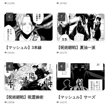
21358
19782
【マッシュル】3本線
【呪術廻戦】夏油一派
19164
16176
【呪術廻戦】呪霊操術
【マッシュル】サーズ
15838
14270