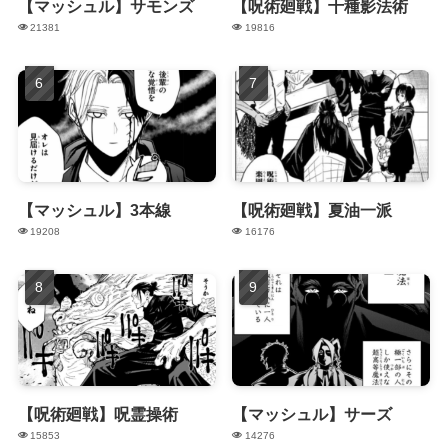
【マッシュル】サモンズ
【呪術廻戦】十種影法術
21381
19816
【マッシュル】3本線
【呪術廻戦】夏油一派
19208
16176
【呪術廻戦】呪霊操術
【マッシュル】サーズ
15853
14276