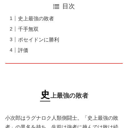
目次
史上最強の敗者
千手無双
ポセイドンに勝利
評価
史
上最強の敗者
小次郎はラグナロク人類側闘士。「史上最強の敗
者」の異名を持ち、生前は強者に挑んでは敗け続