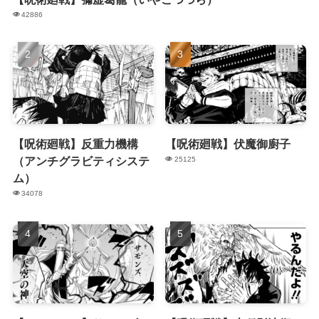
42886
【呪術廻戦】反重力機構
【呪術廻戦】伏魔御廚子
（アンチグラビティシステ
25125
ム）
34078