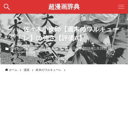
超漫画辞典
佐々木小次郎【週末のワルキュー
2026
1/29
レ】の強さ【評価A】
2026年1月29日
2026年1月29日
終末のワルキューレ
ホーム
漫画
終末のワルキューレ