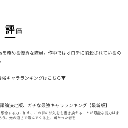
評
価
長を務める優秀な隊員。作中ではオロチに瞬殺されているの
。
最強キャラランキングはこちら▼
さ議論決定版、ガチな最強キャラランキング【最新版】
物を想像する力に加え、この世の法則をも書き換えることが可能な能力はま
う。光の速さで飛んでくる上、当たった者を...