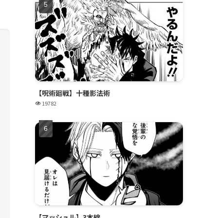
【呪術廻戦】十種影法術
19782
【マッシュル】3本線