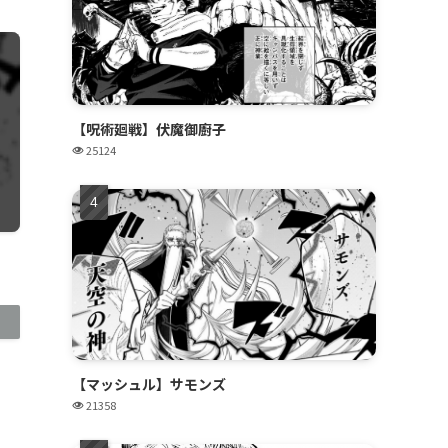
【呪術廻戦】伏魔御廚子
25124
【マッシュル】サモンズ
21358