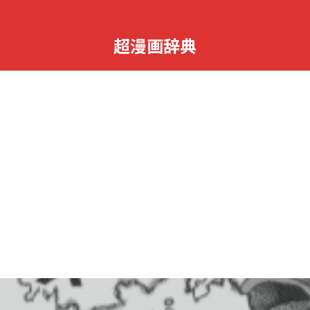
超漫画辞典