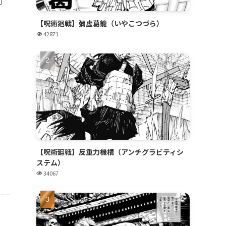
【呪術廻戦】彌虚葛籠（いやこつづら）
42871
【呪術廻戦】反重力機構（アンチグラビティシ
ステム）
34067