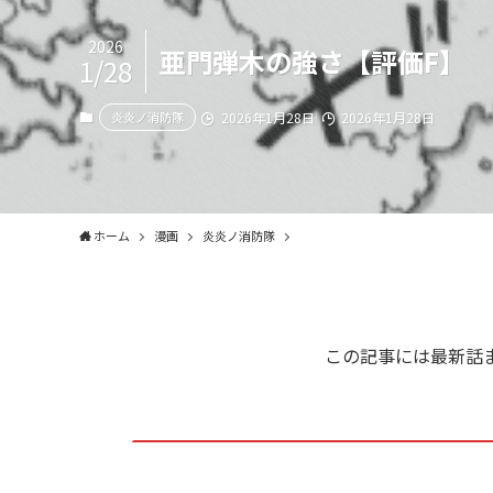
2026
亜門弾木の強さ【評価F】
1/28
炎炎ノ消防隊
2026年1月28日
2026年1月28日
ホーム
漫画
炎炎ノ消防隊
この記事には最新話