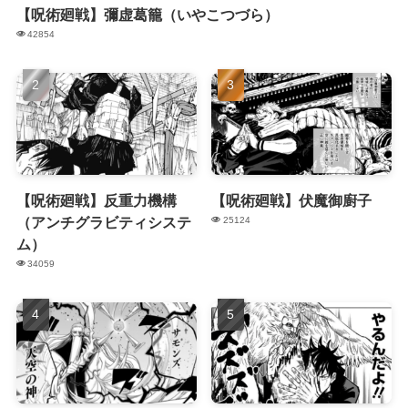
【呪術廻戦】彌虚葛籠（いやこつづら）
42854
【呪術廻戦】反重力機構
【呪術廻戦】伏魔御廚子
（アンチグラビティシステ
25124
ム）
34059