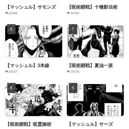
【マッシュル】サモンズ
【呪術廻戦】十種影法術
21346
19764
【マッシュル】3本線
【呪術廻戦】夏油一派
19127
16176
【呪術廻戦】呪霊操術
【マッシュル】サーズ