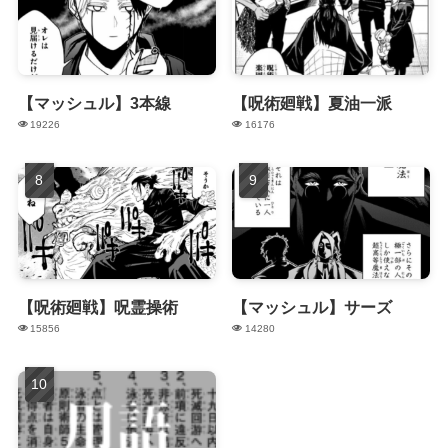
【マッシュル】3本線
【呪術廻戦】夏油一派
19226
16176
【呪術廻戦】呪霊操術
【マッシュル】サーズ
15856
14280