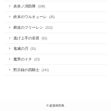
炎炎ノ消防隊
(106)
終末のワルキューレ
(35)
葬送のフリーレン
(212)
逃げ上手の若君
(52)
鬼滅の刃
(31)
魔男のイチ
(23)
黙示録の四騎士
(141)
©
超漫画辞典.