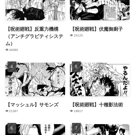
【呪術廻戦】反重力機構
【呪術廻戦】伏魔御廚子
（アンチグラビティシステ
25125
ム）
34080
【マッシュル】サモンズ
【呪術廻戦】十種影法術
21387
19817