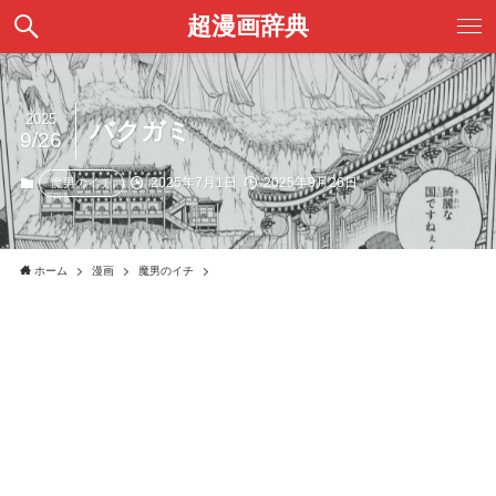
超漫画辞典
2025
バクガミ
9/26
2025年7月1日
2025年9月26日
魔男のイチ
ホーム
漫画
魔男のイチ